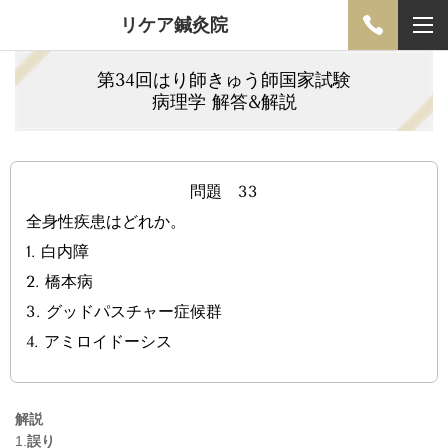
リケア鍼灸院
第34回はり師きゅう師国家試験
病理学 解答&解説
問題 33
全身性疾患はどれか。
1.
白内障
2.
橋本病
3.
グッドパスチャー症候群
4.
アミロイドーシス
解説
1.
誤り