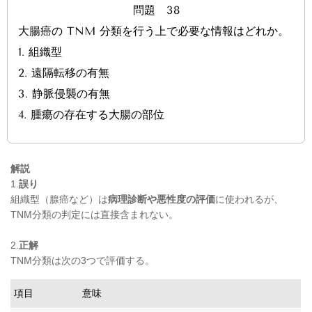
問題 38
大腸癌の TNM 分類を行う上で必要な情報はどれか。
1.
組織型
2.
遠隔転移の有無
3.
静脈侵襲の有無
4.
腫瘍の存在する大腸の部位
解説
1.
誤り
組織型（腺癌など）は
病理診断や悪性度の評価
に使われるが、
TNM分類の判定には直接含まれない。
2.
正解
TNM分類は次の3つで評価する。
項目
意味