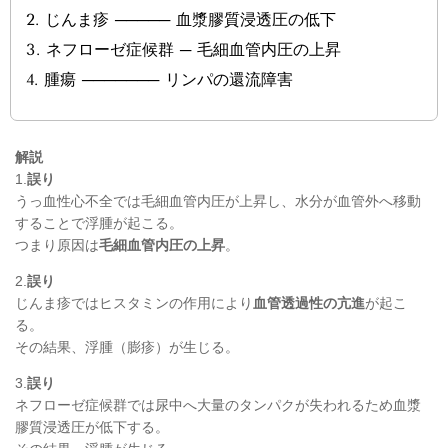
2.
じんま疹 ───── 血漿膠質浸透圧の低下
3.
ネフローゼ症候群 ─ 毛細血管内圧の上昇
4.
腫瘍 ─────── リンパの還流障害
解説
1.
誤り
うっ血性心不全では毛細血管内圧が上昇し、水分が血管外へ移動
することで浮腫が起こる。
つまり原因は
毛細血管内圧の上昇
。
2.
誤り
じんま疹ではヒスタミンの作用により
血管透過性の亢進
が起こ
る。
その結果、浮腫（膨疹）が生じる。
3.
誤り
ネフローゼ症候群では尿中へ大量のタンパクが失われるため血漿
膠質浸透圧が低下する。