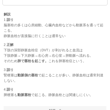
解説
1.
誤り
脳塞栓の多くは心房細動、心臓内血栓などから
動脈系を通って起
こる
。
静脈血栓が直接脳に行くことは通常ない
2.
正解
下肢の深部静脈血栓症（DVT）が剥がれると血流は
下肢静脈→下大静脈→右心房→右心室→肺動脈へ流れる。
そのため
肺で塞栓を起こす。
これを肺塞栓症という。
3.
誤り
腎梗塞は
動脈側の塞栓
で起こることが多い。静脈血栓は通常到達
しない。
4.
誤り
脾梗塞も
動脈塞栓
で起こる。静脈血栓とは関連しにくい。