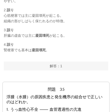
やすい
。
2.
誤り
心筋梗塞では主に凝固壊死が起こる。
組織の形がしばらく保たれるのが特徴。
3.
誤り
肝臓の虚血では主に
凝固壊死
が起こる。
4.
誤り
腎梗塞でも基本は
凝固壊死
。
解答：1
問題 35
浮腫（水腫）の原因疾患と発生機序の組合せで正しい
のはどれか。
1.
うっ血性心不全 ─── 血管透過性の亢進