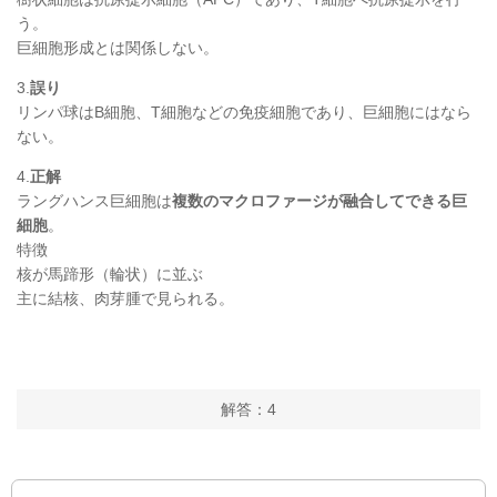
う。
巨細胞形成とは関係しない。
3.
誤り
リンパ球はB細胞、T細胞などの免疫細胞であり、巨細胞にはなら
ない。
4.
正解
ラングハンス巨細胞は
複数のマクロファージが融合してできる巨
細胞
。
特徴
核が馬蹄形（輪状）に並ぶ
主に結核、肉芽腫で見られる。
解答：4