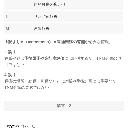
T
原発腫瘍の広がり
N
リンパ節転移
M
遠隔転移
上記よりM（metastasis）＝遠隔転移の有無
が必要な情報。
3.
誤り
静脈侵襲は
予後因子や進行度評価
には関係するが、TNM分類の項
目ではない。
4.
誤り
腫瘍の場所（結腸・直腸など）は診断や手術計画には重要だが、
TNM分類の要素ではない。
解答：2
次の科目へ