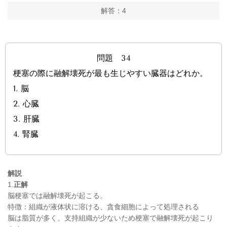
解答：4
問題 34
梗塞の際に融解壊死が最も生じやすい臓器はどれか。
1. 脳
2. 心臓
3. 肝臓
4. 腎臓
解説
1.
正解
脳梗塞では融解壊死が起こる。
特徴：組織が
液体状に溶ける、
貪食細胞によって処理される
脳は脂質が多く、支持組織が少ないため梗塞で
融解壊死が起こり