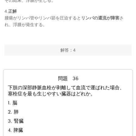
その結果、浮腫が生じる。
4.
正解
腫瘍がリンパ管やリンパ節を圧迫すると
リンパの還流が障害
さ
れ、浮腫が発生する。
解答：4
問題 36
下肢の深部静脈血栓が剥離して血流で運ばれた場合、
塞栓症を最も生じやすい臓器はどれか。
1. 脳
2. 肺
3. 腎臓
4. 脾臓