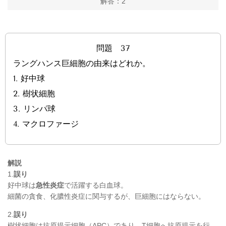
解答：2
問題 37
ラングハンス巨細胞の由来はどれか。
1.
好中球
2.
樹状細胞
3.
リンパ球
4.
マクロファージ
解説
1.
誤り
好中球は
急性炎症
で活躍する白血球。
細菌の貪食、化膿性炎症に関与するが、巨細胞にはならない。
2.
誤り
樹状細胞は抗原提示細胞（APC）であり、T細胞へ抗原提示を行