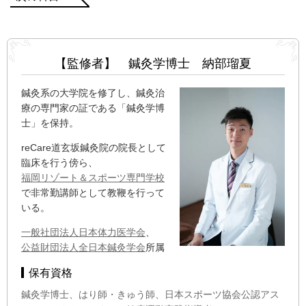
【監修者】 鍼灸学博士 納部瑠夏
鍼灸系の大学院を修了し、鍼灸治
療の専門家の証である「鍼灸学博
士」を保持。
reCare道玄坂鍼灸院の院長として
臨床を行う傍ら、
福岡リゾート＆スポーツ専門学校
で非常勤講師として教鞭を行って
いる。
一般社団法人日本体力医学会
、
公益財団法人全日本鍼灸学会
所属
保有資格
鍼灸学博士、はり師・きゅう師、日本スポーツ協会公認アス