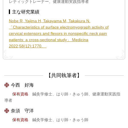
レティックトレーナー、健康運動実践指導者
主な研究業績
Nobe R, Yajima H, Takayama M, Takakura N.
「Characteristics of surface electromyograph activity of
cervical extensors and flexors in nonspecific neck pain
patients: a cross-sectional study」 Medicina
2022;58(12):1770.
【共同執筆者】
今西 好海
保有資格
鍼灸学修士、はり師・きゅう師、健康運動実践指
導者
奈須 守洋
保有資格
鍼灸学修士、はり師・きゅう師