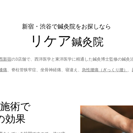
新宿・渋谷で鍼灸院をお探しなら
リケア
鍼灸院
西新宿
の3店舗で、西洋医学と東洋医学に精通した鍼灸博士監修の鍼灸
膝痛
、脊柱管狭窄症、坐骨神経痛、寝違え、
急性腰痛（ぎっくり腰）
、
の施術で
の効果