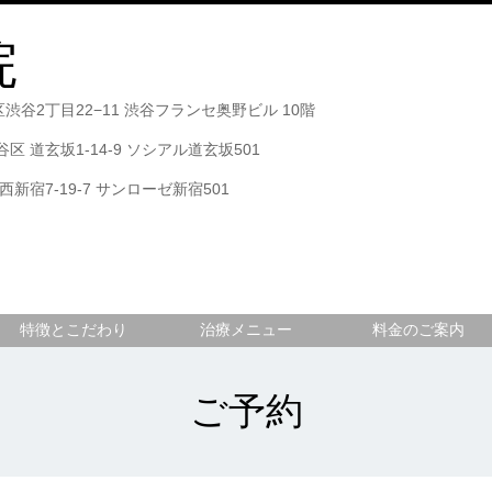
院
区渋谷2丁目22−11 渋谷フランセ奥野ビル 10階
渋谷区 道玄坂1-14-9 ソシアル道玄坂501
西新宿7-19-7 サンローゼ新宿501
特徴とこだわり
治療メニュー
料金のご案内
ご予約