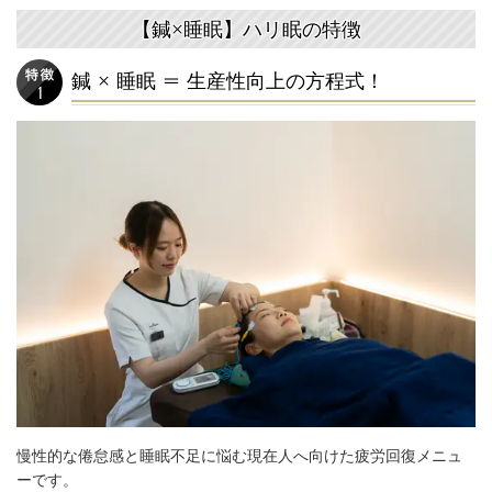
【鍼×睡眠】ハリ眠の特徴
鍼 × 睡眠 = 生産性向上の方程式！
慢性的な倦怠感と睡眠不足に悩む現在人へ向けた疲労回復メニュ
ーです。