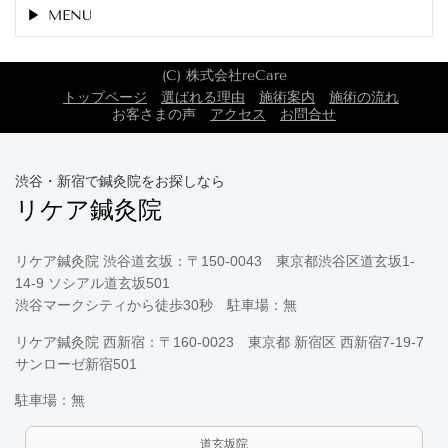
MENU
(C) 株式会社reCare
トップページ
選ばれる理由
施術案内
施術の流れ
お客さまの声
アクセス
お問合せ
渋谷・新宿で鍼灸院をお探しなら
リケア鍼灸院
リケア鍼灸院 渋谷道玄坂：〒150-0043 東京都渋谷区道玄坂1-
14-9 ソシアル道玄坂501
渋谷マークシティから徒歩30秒 駐車場：無
リケア鍼灸院 西新宿：〒160-0023 東京都 新宿区 西新宿7-19-7
サンローゼ新宿501
駐車場：無
道玄坂院