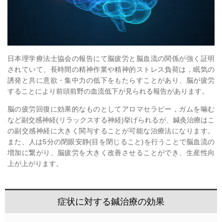
日本理学療法士協会の報告にて脳疲労と脳血流の関係が強く証明
されていて、長時間の精神作業や精神的ストレス負荷は，眠気の
誘発と共に意欲・集中力の低下をもたらすことがあり、脳が疲労
することにより前頭前野の血流低下が見られる報告があります。
脳の疲労回復に効果的なものとしてアロマセラピー，ガムを噛む
など副交感神経
(
リラックスする神経
)
挙げられるが、鍼灸治療はこ
の副交感神経に大きく関与することが可能な治療法になります。
また、人は
5
分の閉眼安静
(
目を閉じること
)
を行うことで脳血流の
増加に繋がり、脳疲労を大きく改善させることができ、生産性向
上が上がります。
症状に対する鍼治療の効果