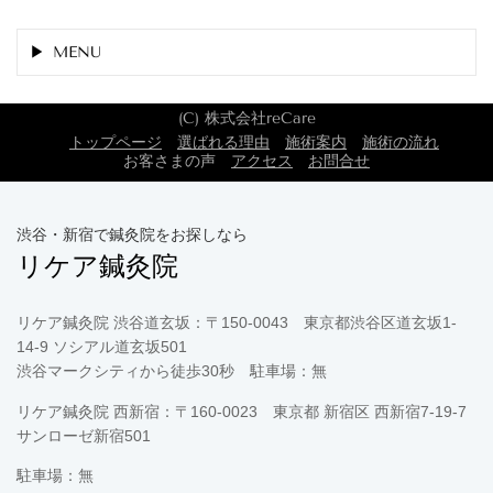
MENU
(C) 株式会社reCare
トップページ
選ばれる理由
施術案内
施術の流れ
お客さまの声
アクセス
お問合せ
渋谷・新宿で鍼灸院をお探しなら
リケア鍼灸院
リケア鍼灸院 渋谷道玄坂：〒150-0043 東京都渋谷区道玄坂1-
14-9 ソシアル道玄坂501
渋谷マークシティから徒歩30秒 駐車場：無
リケア鍼灸院 西新宿：〒160-0023 東京都 新宿区 西新宿7-19-7
サンローゼ新宿501
駐車場：無